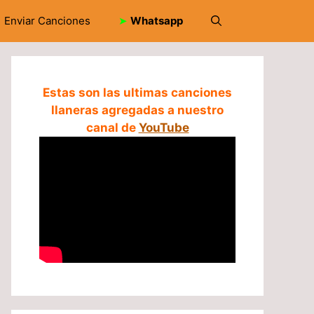
Enviar Canciones
➤
Whatsapp
Estas son las ultimas canciones
llaneras agregadas a nuestro
canal de
YouTube