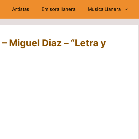
Artistas
Emisora llanera
Musica Llanera
 – Miguel Diaz – “Letra y