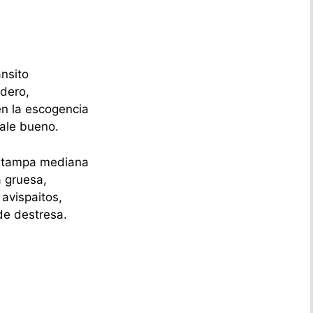
nsito
edero,
en la escogencia
ale bueno.
estampa mediana
 gruesa,
avispaitos,
de destresa.