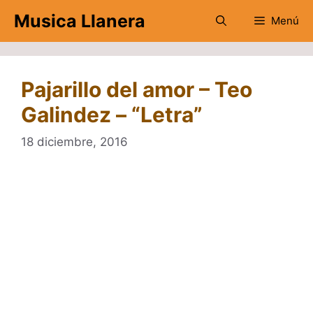
Saltar
Musica Llanera
Menú
al
contenido
Pajarillo del amor – Teo
Galindez – “Letra”
18 diciembre, 2016