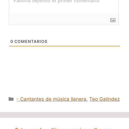
0
COMENTARIOS
Categorías
- Cantantes de música llanera
,
Teo Galindez