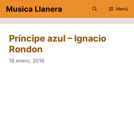
Saltar
Musica Llanera
Menú
al
contenido
Príncipe azul – Ignacio
Rondon
18 enero, 2016