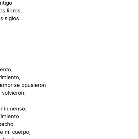
ntigo
s libros,
s siglos.
ento,
rimiento,
 amor se opusieron
 volvieron.
r inmenso,
timiento
pecho,
de mi cuerpo,