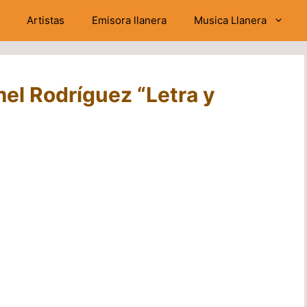
Artistas
Emisora llanera
Musica Llanera
el Rodríguez “Letra y