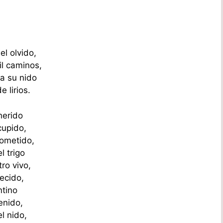
l olvido,
l caminos,
a su nido
 lirios.
herido
cupido,
rometido,
l trigo
ro vivo,
ecido,
ntino
enido,
l nido,