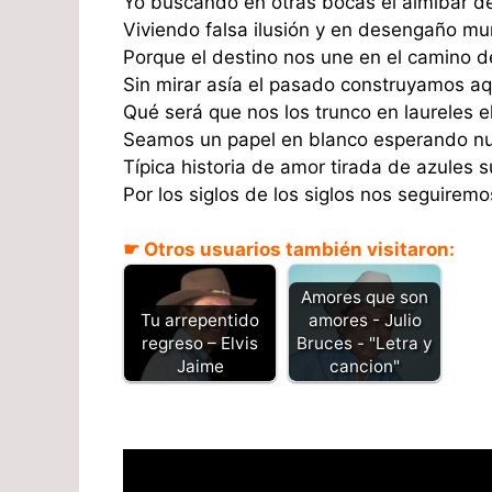
Yo buscando en otras bocas el almibar d
Viviendo falsa ilusión y en desengaño mu
Porque el destino nos une en el camino d
Sin mirar asía el pasado construyamos a
Qué será que nos los trunco en laureles e
Seamos un papel en blanco esperando nu
Típica historia de amor tirada de azules 
Por los siglos de los siglos nos seguirem
☛ Otros usuarios también visitaron:
Amores que son
amores - Julio
Tu arrepentido
Bruces - "Letra y
regreso – Elvis
cancion"
Jaime