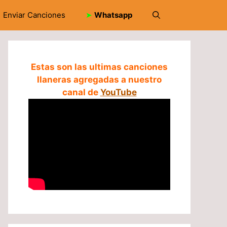
Enviar Canciones
➤
Whatsapp
Estas son las ultimas canciones
llaneras agregadas a nuestro
canal de
YouTube