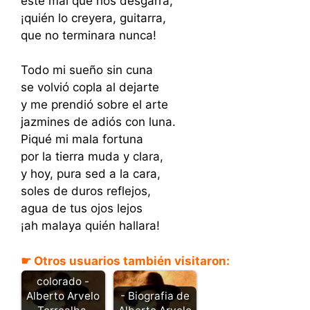
este mal que nos desgarra,
¡quién lo creyera, guitarra,
que no terminara nunca!
Todo mi sueño sin cuna
se volvió copla al dejarte
y me prendió sobre el arte
jazmines de adiós con luna.
Piqué mi mala fortuna
por la tierra muda y clara,
y hoy, pura sed a la cara,
soles de duros reflejos,
agua de tus ojos lejos
¡ah malaya quién hallara!
☛ Otros usuarios también visitaron:
Clavelito
colorado -
Alberto Arvelo
- Biografia de