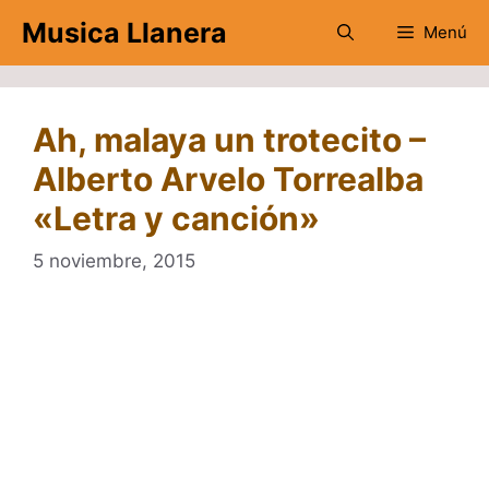
Saltar
Musica Llanera
Menú
al
contenido
Ah, malaya un trotecito –
Alberto Arvelo Torrealba
«Letra y canción»
5 noviembre, 2015