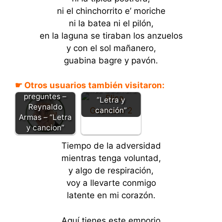
ni el chinchorrito e’ moriche
ni la batea ni el pilón,
en la laguna se tiraban los anzuelos
y con el sol mañanero,
guabina bagre y pavón.
La llanura fue
mi escuela –
☛ Otros usuarios también visitaron:
No me
Elisa Guerrero
preguntes –
“Letra y
Reynaldo
canción”
Armas – “Letra
y cancion”
Tiempo de la adversidad
mientras tenga voluntad,
y algo de respiración,
voy a llevarte conmigo
latente en mi corazón.
Aquí tienes este emporio