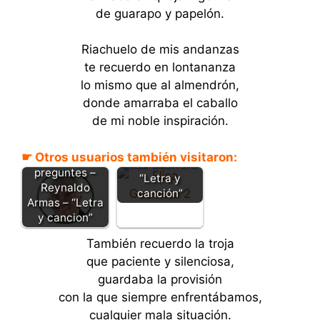
de guarapo y papelón.
Riachuelo de mis andanzas
te recuerdo en lontananza
lo mismo que al almendrón,
donde amarraba el caballo
de mi noble inspiración.
La llanura fue
mi escuela –
☛ Otros usuarios también visitaron:
No me
Elisa Guerrero
preguntes –
“Letra y
Reynaldo
canción”
Armas – “Letra
y cancion”
También recuerdo la troja
que paciente y silenciosa,
guardaba la provisión
con la que siempre enfrentábamos,
cualquier mala situación.