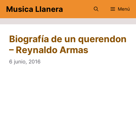
Saltar
Musica Llanera
Menú
al
contenido
Biografía de un querendon
– Reynaldo Armas
6 junio, 2016