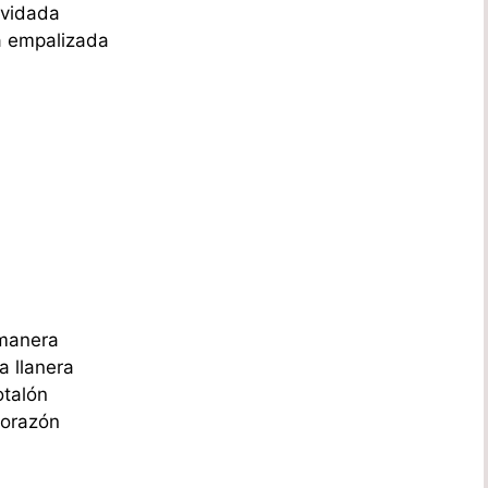
olvidada
la empalizada
 manera
a llanera
otalón
corazón