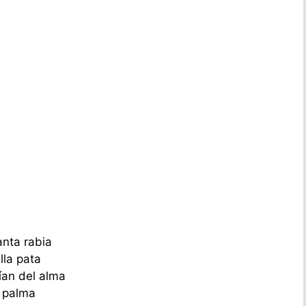
anta rabia
lla pata
ían del alma
a palma