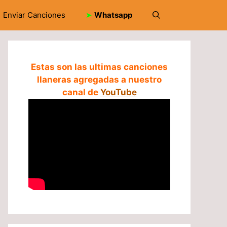
Enviar Canciones
➤
Whatsapp
Estas son las ultimas canciones
llaneras agregadas a nuestro
canal de
YouTube