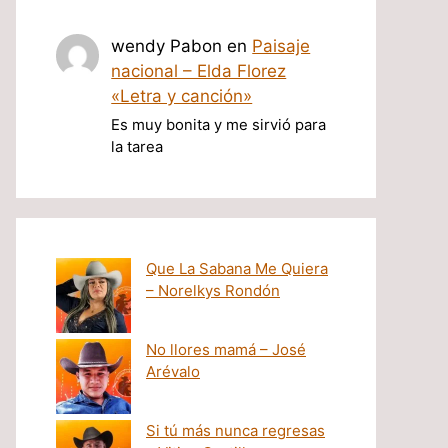
wendy Pabon
en
Paisaje
nacional – Elda Florez
«Letra y canción»
Es muy bonita y me sirvió para
la tarea
Que La Sabana Me Quiera
– Norelkys Rondón
No llores mamá – José
Arévalo
Si tú más nunca regresas