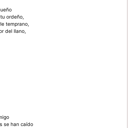
sueño
tu ordeño,
rle temprano,
r del llano,
migo
es se han caído