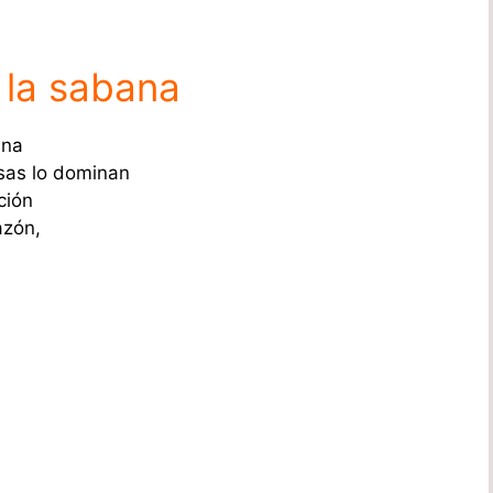
 la sabana
ina
sas lo dominan
ción
azón,