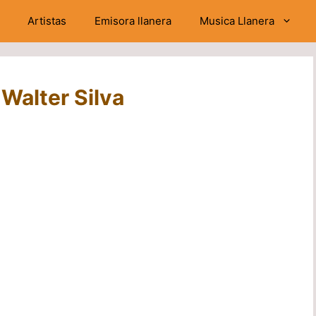
Artistas
Emisora llanera
Musica Llanera
 Walter Silva