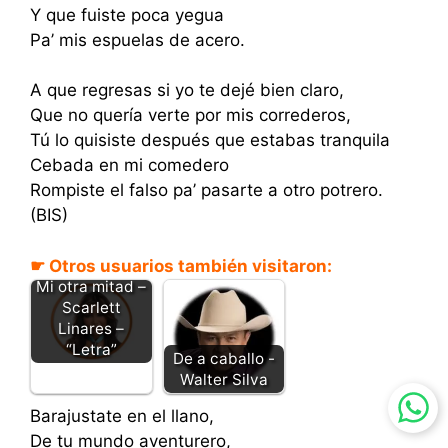
Y que fuiste poca yegua
Pa’ mis espuelas de acero.
A que regresas si yo te dejé bien claro,
Que no quería verte por mis correderos,
Tú lo quisiste después que estabas tranquila
Cebada en mi comedero
Rompiste el falso pa’ pasarte a otro potrero.
(BIS)
☛ Otros usuarios también visitaron:
Mi otra mitad –
Scarlett
Linares –
“Letra”
De a caballo -
Walter Silva
Barajustate en el llano,
De tu mundo aventurero,