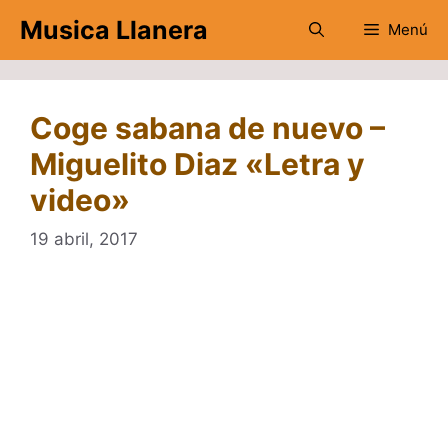
Saltar
Musica Llanera
Menú
al
contenido
Coge sabana de nuevo –
Miguelito Diaz «Letra y
video»
19 abril, 2017