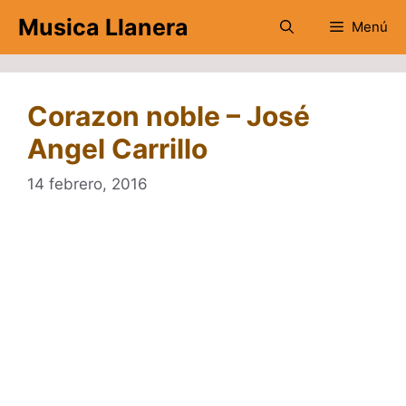
Saltar
Musica Llanera
Menú
al
contenido
Corazon noble – José
Angel Carrillo
14 febrero, 2016