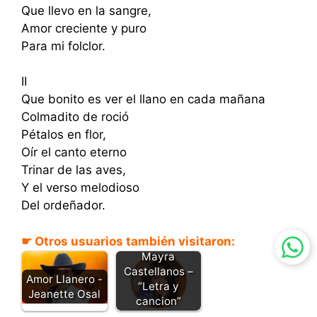
Que llevo en la sangre,
Amor creciente y puro
Para mi folclor.
II
Que bonito es ver el llano en cada mañana
Colmadito de roció
Pétalos en flor,
Oír el canto eterno
Trinar de las aves,
Y el verso melodioso
Del ordeñador.
☛ Otros usuarios también visitaron:
Venezuela –
Mayra
Castellanos –
Amor Llanero -
“Letra y
Jeanette Osal
cancion”