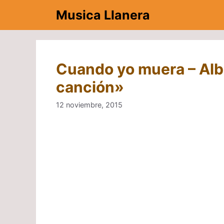
Saltar
Musica Llanera
al
contenido
Cuando yo muera – Albe
canción»
12 noviembre, 2015