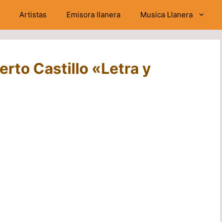
Artistas
Emisora llanera
Musica Llanera
rto Castillo «Letra y