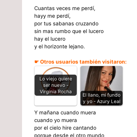
Cuantas veces me perdí,
hayy me perdí,
por tus sabanas cruzando
sin mas rumbo que el lucero
hay el lucero
y el horizonte lejano.
☛ Otros usuarios también visitaron:
Lo viejo quiere
ser nuevo -
Virginia Rocha
El llano, mi fundo
y yo - Azury Leal
Y mañana cuando muera
cuando yo muera
por el cielo hire cantando
porque desde el otro mundo