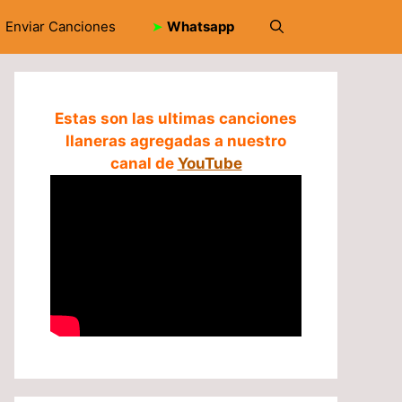
Enviar Canciones
➤
Whatsapp
Estas son las ultimas canciones
llaneras agregadas a nuestro
canal de
YouTube