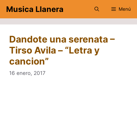
Saltar
Musica Llanera
Menú
al
contenido
Dandote una serenata –
Tirso Avila – “Letra y
cancion”
16 enero, 2017