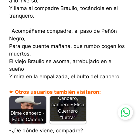
a lo inverso,
Y llama al compadre Braulio, tocándole en el
tranquero.
-Acompáñeme compadre, al paso de Peñón
Negro,
Para que cuente mañana, que rumbo cogen los
muertos.
El viejo Braulio se asoma, arrebujado en el
sueño
Y mira en la empalizada, el bulto del canoero.
☛ Otros usuarios también visitaron:
Canoero,
canoero - Elisa
Guerrero
Dime canoero -
"Letra"
Fabio Cadena
-¿De dónde viene, compadre?