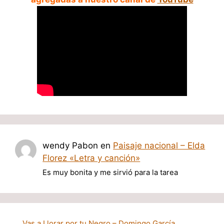
wendy Pabon
en
Paisaje nacional – Elda
Florez «Letra y canción»
Es muy bonita y me sirvió para la tarea
Vas a Llorar por tu Negro – Domingo García