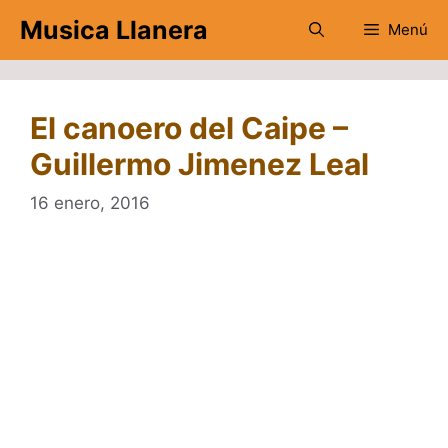
Saltar
Musica Llanera
Menú
al
contenido
El canoero del Caipe –
Guillermo Jimenez Leal
16 enero, 2016