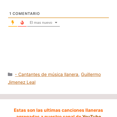
1
COMENTARIO
El mas nuevo
Categorías
- Cantantes de música llanera
,
Guillermo
Jimenez Leal
Estas son las ultimas canciones llaneras
agregadas a nuestro canal de
YouTube