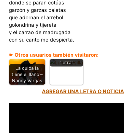
donde se paran cotúas
garzón y garzas paletas
que adornan el arrebol
golondrina y tijereta
y el carrao de madrugada
con su canto me despierta.
Alma grande -
☛ Otros usuarios también visitaron:
Luis Presilla -
"letra"
La culpa la
tiene el llano –
Nancy Vargas
AGREGAR UNA LETRA O NOTICIA