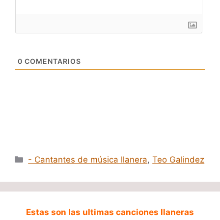
0
COMENTARIOS
Categorías
- Cantantes de música llanera
,
Teo Galindez
Estas son las ultimas canciones llaneras