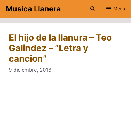
Saltar
Musica Llanera
Menú
al
contenido
El hijo de la llanura – Teo
Galindez – “Letra y
cancion”
9 diciembre, 2016