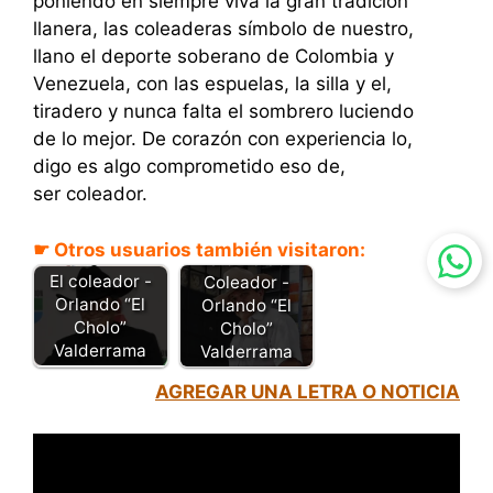
poniendo en siempre viva la gran tradición
llanera, las coleaderas símbolo de nuestro,
llano el deporte soberano de Colombia y
Venezuela, con las espuelas, la silla y el,
tiradero y nunca falta el sombrero luciendo
de lo mejor. De corazón con experiencia lo,
digo es algo comprometido eso de,
ser coleador.
☛ Otros usuarios también visitaron:
Esto De Ser
El coleador -
Coleador -
Orlando “El
Orlando “El
Cholo”
Cholo”
Valderrama
Valderrama
AGREGAR UNA LETRA O NOTICIA