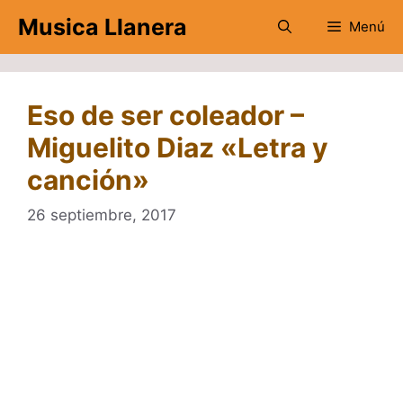
Saltar
Musica Llanera
Menú
al
contenido
Eso de ser coleador –
Miguelito Diaz «Letra y
canción»
26 septiembre, 2017