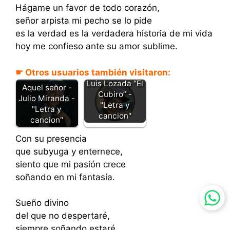
Hágame un favor de todo corazón,
señor arpista mi pecho se lo pide
es la verdad es la verdadera historia de mi vida
hoy me confieso ante su amor sublime.
☛ Otros usuarios también visitaron:
Garza morena –
Luis Lozada “El
Aquel señor -
Cubiro” -
Julio Miranda -
"Letra y
"Letra y
cancion"
cancion"
Con su presencia
que subyuga y enternece,
siento que mi pasión crece
soñando en mi fantasía.
Sueño divino
del que no despertaré,
siempre soñando estaré