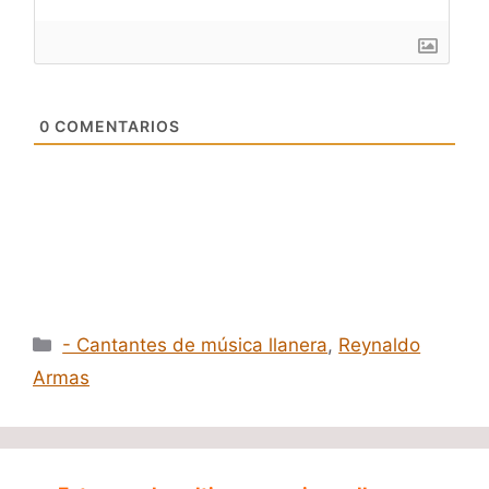
0
COMENTARIOS
Categorías
- Cantantes de música llanera
,
Reynaldo
Armas