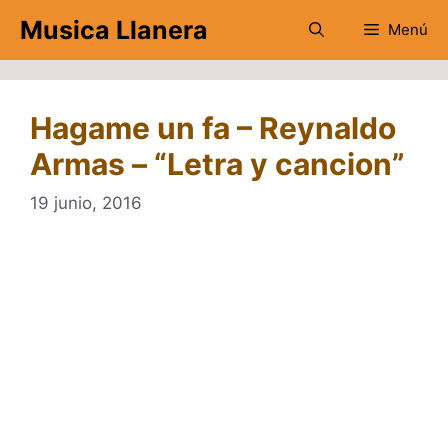
Saltar
Musica Llanera
Menú
al
contenido
Hagame un fa – Reynaldo
Armas – “Letra y cancion”
19 junio, 2016