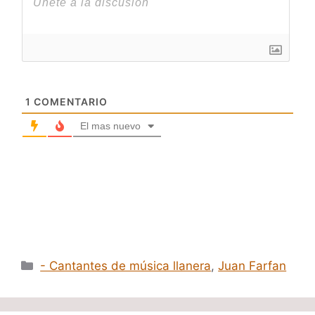
1
COMENTARIO
El mas nuevo
Categorías
- Cantantes de música llanera
,
Juan Farfan