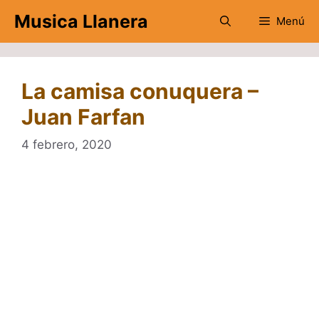
Saltar
Musica Llanera
Menú
al
contenido
La camisa conuquera –
Juan Farfan
4 febrero, 2020