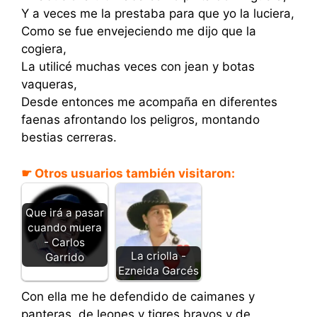
Y a veces me la prestaba para que yo la luciera,
Como se fue envejeciendo me dijo que la
cogiera,
La utilicé muchas veces con jean y botas
vaqueras,
Desde entonces me acompaña en diferentes
faenas afrontando los peligros, montando
bestias cerreras.
☛ Otros usuarios también visitaron:
Que irá a pasar
cuando muera
- Carlos
La criolla -
Garrido
Ezneida Garcés
Con ella me he defendido de caimanes y
panteras, de leones y tigres bravos y de