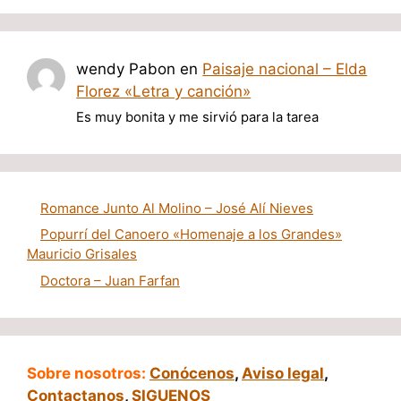
wendy Pabon
en
Paisaje nacional – Elda
Florez «Letra y canción»
Es muy bonita y me sirvió para la tarea
Romance Junto Al Molino – José Alí Nieves
Popurrí del Canoero «Homenaje a los Grandes»
Mauricio Grisales
Doctora – Juan Farfan
Sobre nosotros:
Conócenos
,
Aviso legal
,
Contactanos
,
SIGUENOS