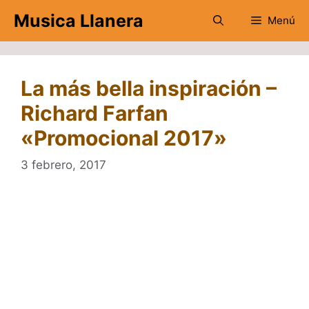
Saltar
Musica Llanera
Menú
al
contenido
La más bella inspiración –
Richard Farfan
«Promocional 2017»
3 febrero, 2017