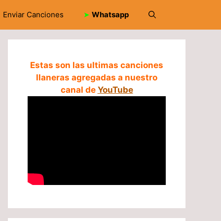
Enviar Canciones
➤
Whatsapp
Estas son las ultimas canciones
llaneras agregadas a nuestro
canal de
YouTube