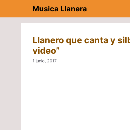
Saltar
Musica Llanera
al
contenido
Llanero que canta y silb
video”
1 junio, 2017