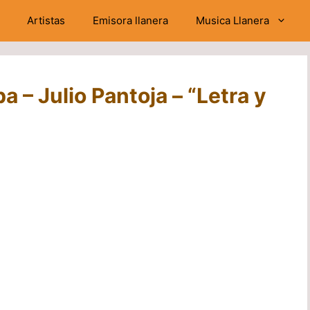
Artistas
Emisora llanera
Musica Llanera
a – Julio Pantoja – “Letra y