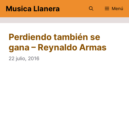
Saltar
Musica Llanera
Menú
al
contenido
Perdiendo también se
gana – Reynaldo Armas
22 julio, 2016