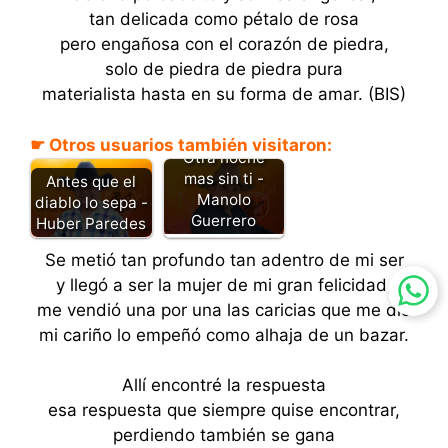
tan delicada como pétalo de rosa
pero engañosa con el corazón de piedra,
solo de piedra de piedra pura
materialista hasta en su forma de amar. (BIS)
☛ Otros usuarios también visitaron:
Otra noche
mas sin ti -
Antes que el
Manolo
diablo lo sepa -
Guerrero
Huber Paredes
Se metió tan profundo tan adentro de mi ser
y llegó a ser la mujer de mi gran felicidad,
me vendió una por una las caricias que me dio
mi cariño lo empeñó como alhaja de un bazar.
Allí encontré la respuesta
esa respuesta que siempre quise encontrar,
perdiendo también se gana