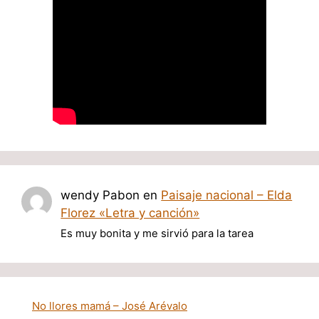
wendy Pabon
en
Paisaje nacional – Elda
Florez «Letra y canción»
Es muy bonita y me sirvió para la tarea
No llores mamá – José Arévalo