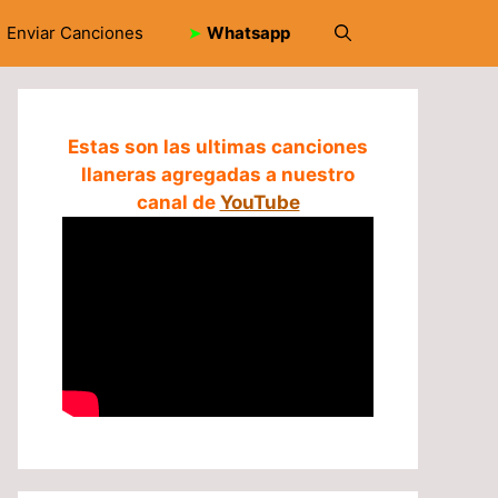
Enviar Canciones
➤
Whatsapp
Estas son las ultimas canciones
llaneras agregadas a nuestro
canal de
YouTube