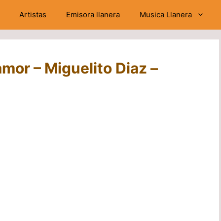
Artistas
Emisora llanera
Musica Llanera
or – Miguelito Diaz –