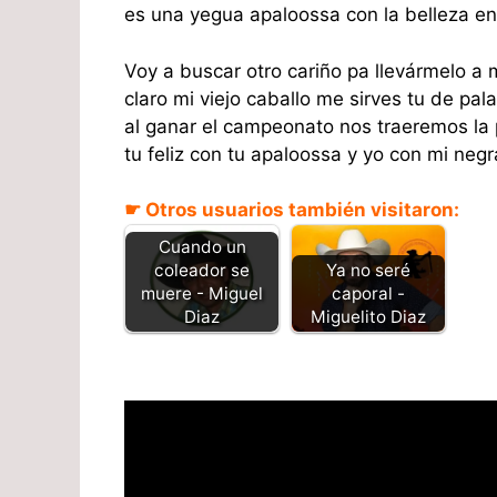
es una yegua apaloossa con la belleza e
Voy a buscar otro cariño pa llevármelo a 
claro mi viejo caballo me sirves tu de pal
al ganar el campeonato nos traeremos la
tu feliz con tu apaloossa y yo con mi neg
☛ Otros usuarios también visitaron:
Cuando un
Ya no seré
coleador se
caporal -
muere - Miguel
Miguelito Diaz
Diaz