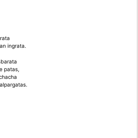
rata
tan ingrata.
sbarata
e patas,
muchacha
alpargatas.