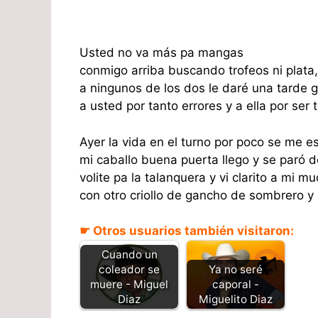
Usted no va más pa mangas
conmigo arriba buscando trofeos ni plata,
a ningunos de los dos le daré una tarde g
a usted por tanto errores y a ella por ser 
Ayer la vida en el turno por poco se me e
mi caballo buena puerta llego y se paró d
volite pa la talanquera y vi clarito a mi 
con otro criollo de gancho de sombrero y 
☛ Otros usuarios también visitaron:
Cuando un
Ya no seré
coleador se
caporal -
muere - Miguel
Miguelito Diaz
Diaz