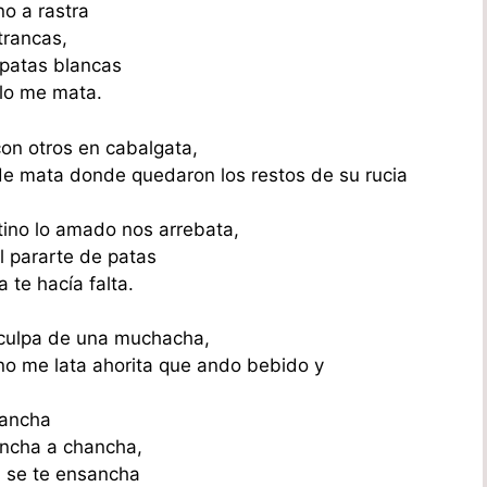
o a rastra
trancas,
 patas blancas
llo me mata.
 con otros en cabalgata,
de mata donde quedaron los restos de su rucia
tino lo amado nos arrebata,
 pararte de patas
 te hacía falta.
 culpa de una muchacha,
no me lata ahorita que ando bebido y
vancha
ncha a chancha,
n se te ensancha