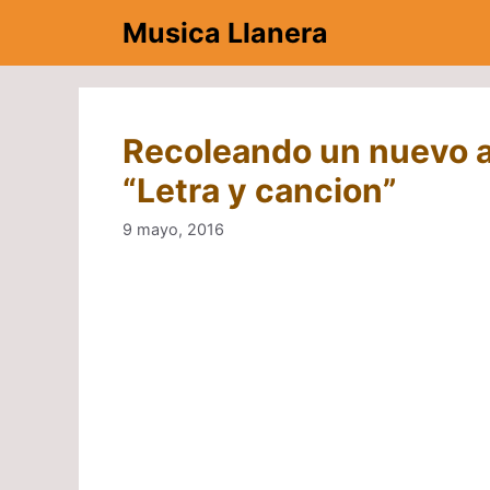
Saltar
Musica Llanera
al
contenido
Recoleando un nuevo am
“Letra y cancion”
9 mayo, 2016