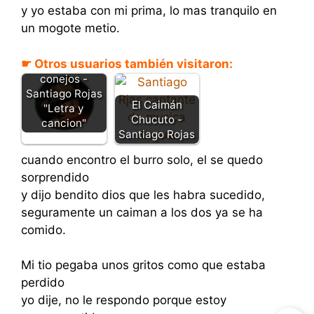
y yo estaba con mi prima, lo mas tranquilo en
un mogote metio.
☛ Otros usuarios también visitaron:
El cazador de
conejos -
Santiago Rojas
El Caimán
"Letra y
Chucuto -
cancion"
Santiago Rojas
cuando encontro el burro solo, el se quedo
sorprendido
y dijo bendito dios que les habra sucedido,
seguramente un caiman a los dos ya se ha
comido.
Mi tio pegaba unos gritos como que estaba
perdido
yo dije, no le respondo porque estoy