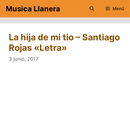
Saltar
Musica Llanera
Menú
al
contenido
La hija de mi tio – Santiago
Rojas «Letra»
3 junio, 2017