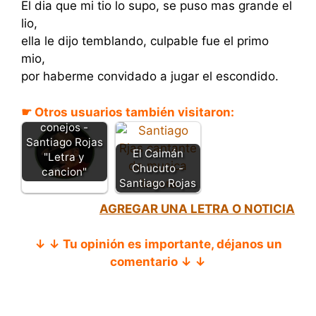
El dia que mi tio lo supo, se puso mas grande el
lio,
ella le dijo temblando, culpable fue el primo
mio,
por haberme convidado a jugar el escondido.
☛ Otros usuarios también visitaron:
El cazador de
conejos -
Santiago Rojas
El Caimán
"Letra y
Chucuto -
cancion"
Santiago Rojas
AGREGAR UNA LETRA O NOTICIA
↓ ↓ Tu opinión es importante, déjanos un
comentario ↓ ↓