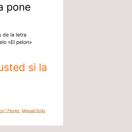
a pone
 de la letra
elo «El pelon»
sted si la
on" Flores
,
Miguel Solis