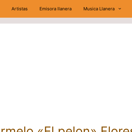
Artistas
Emisora llanera
Musica Llanera
melo «El pelon» Flore