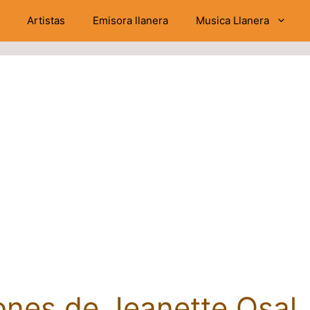
Artistas
Emisora llanera
Musica Llanera
ones de Jeanette Osal