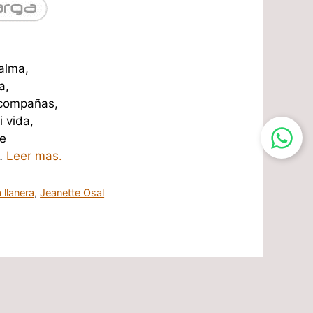
alma,
a,
acompañas,
 vida,
te
…
Leer mas.
 llanera
,
Jeanette Osal