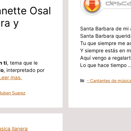
anette Osal
ra y
Santa Barbara de mi 
Santa Barbara querid
Tu que siempre me 
Y siempre estás en mi
Aquí vengo a regalar
 ti
, tema que le
Lo que hace tiempo 
lo
, interpretado por
Leer mas.
Categorías
- Cantantes de música
Ruben Suarez