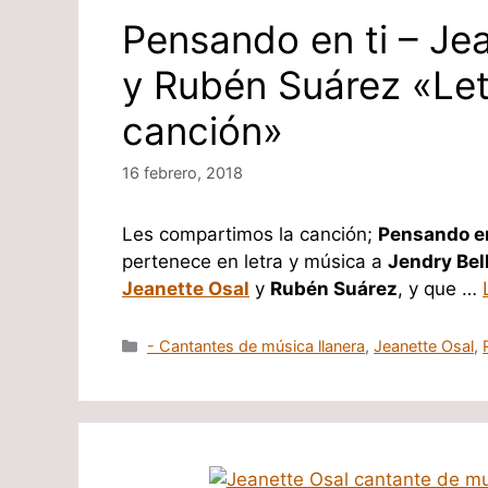
Pensando en ti – Je
y Rubén Suárez «Let
canción»
16 febrero, 2018
Les compartimos la canción;
Pensando en
pertenece en letra y música a
Jendry Bel
Jeanette Osal
y
Rubén Suárez
, y que …
Categorías
- Cantantes de música llanera
,
Jeanette Osal
,