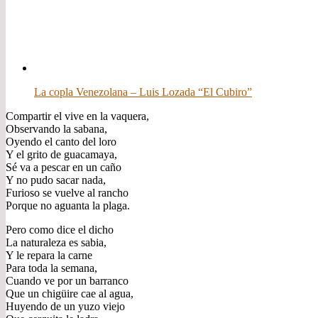
La copla Venezolana – Luis Lozada “El Cubiro”
Compartir el vive en la vaquera,
Observando la sabana,
Oyendo el canto del loro
Y el grito de guacamaya,
Sé va a pescar en un caño
Y no pudo sacar nada,
Furioso se vuelve al rancho
Porque no aguanta la plaga.
Pero como dice el dicho
La naturaleza es sabia,
Y le repara la carne
Para toda la semana,
Cuando ve por un barranco
Que un chigüire cae al agua,
Huyendo de un yuzo viejo