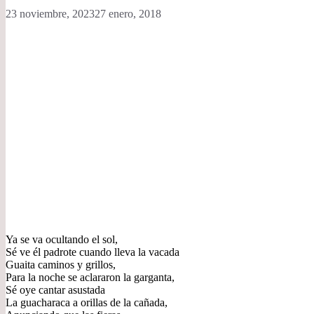
23 noviembre, 2023
27 enero, 2018
Ya se va ocultando el sol,
Sé ve él padrote cuando lleva la vacada
Guaita caminos y grillos,
Para la noche se aclararon la garganta,
Sé oye cantar asustada
La guacharaca a orillas de la cañada,