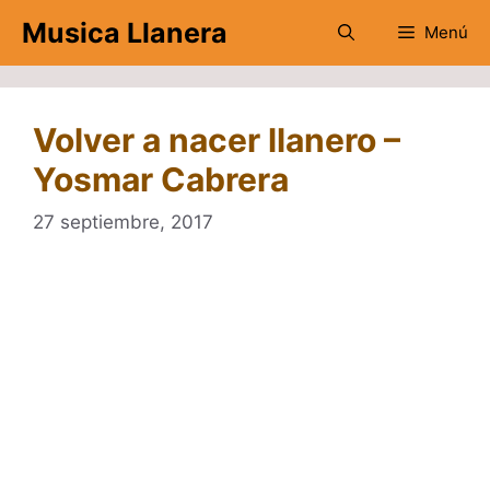
Saltar
Musica Llanera
Menú
al
contenido
Volver a nacer llanero –
Yosmar Cabrera
27 septiembre, 2017