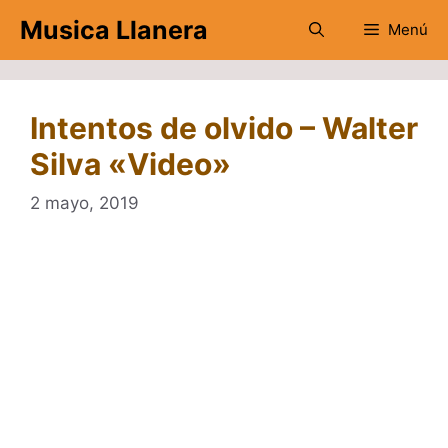
Saltar
Musica Llanera
Menú
al
contenido
Intentos de olvido – Walter
Silva «Video»
2 mayo, 2019