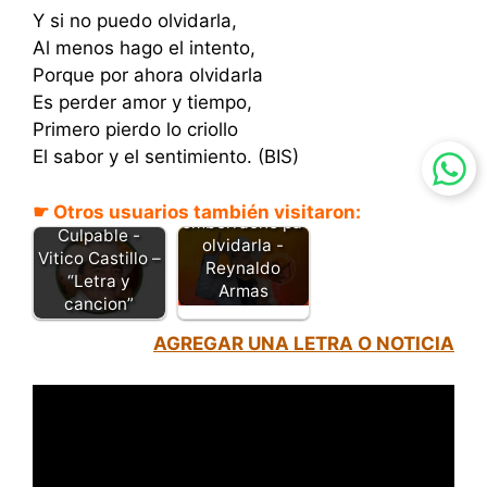
Y si no puedo olvidarla,
Al menos hago el intento,
Porque por ahora olvidarla
Es perder amor y tiempo,
Primero pierdo lo criollo
El sabor y el sentimiento. (BIS)
Me
☛ Otros usuarios también visitaron:
Tu Eres
emborrache pa'
Culpable -
olvidarla -
Vitico Castillo –
Reynaldo
“Letra y
Armas
cancion”
AGREGAR UNA LETRA O NOTICIA