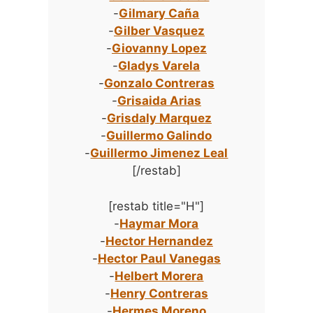
-
Gilmary Caña
-
Gilber Vasquez
-
Giovanny Lopez
-
Gladys Varela
-
Gonzalo Contreras
-
Grisaida Arias
-
Grisdaly Marquez
-
Guillermo Galindo
-
Guillermo Jimenez Leal
[/restab]
[restab title="H"]
-
Haymar Mora
-
Hector Hernandez
-
Hector Paul Vanegas
-
Helbert Morera
-
Henry Contreras
-
Hermes Moreno