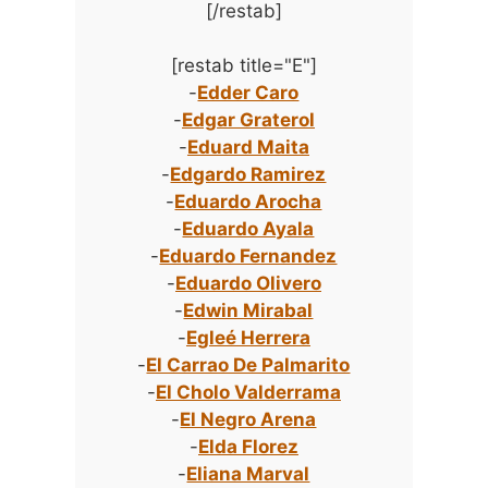
[/restab]
[restab title="E"]
-
Edder Caro
-
Edgar Graterol
-
Eduard Maita
-
Edgardo Ramirez
-
Eduardo Arocha
-
Eduardo Ayala
-
Eduardo Fernandez
-
Eduardo Olivero
-
Edwin Mirabal
-
Egleé Herrera
-
El Carrao De Palmarito
-
El Cholo Valderrama
-
El Negro Arena
-
Elda Florez
-
Eliana Marval