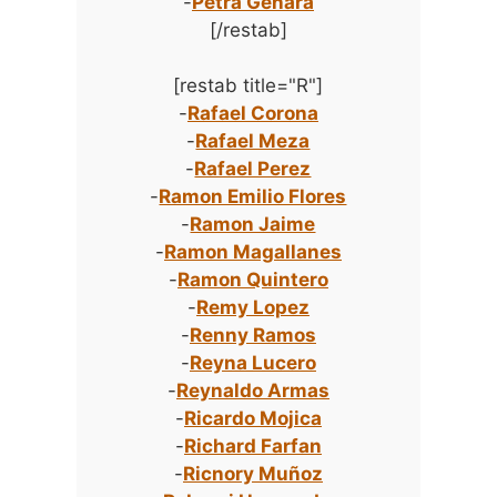
-
Petra Genara
[/restab]
[restab title="R"]
-
Rafael Corona
-
Rafael Meza
-
Rafael Perez
-
Ramon Emilio Flores
-
Ramon Jaime
-
Ramon Magallanes
-
Ramon Quintero
-
Remy Lopez
-
Renny Ramos
-
Reyna Lucero
-
Reynaldo Armas
-
Ricardo Mojica
-
Richard Farfan
-
Ricnory Muñoz