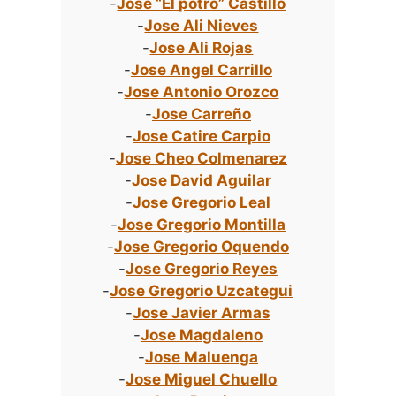
-
Jose “El potro” Castillo
-
Jose Ali Nieves
-
Jose Ali Rojas
-
Jose Angel Carrillo
-
Jose Antonio Orozco
-
Jose Carreño
-
Jose Catire Carpio
-
Jose Cheo Colmenarez
-
Jose David Aguilar
-
Jose Gregorio Leal
-
Jose Gregorio Montilla
-
Jose Gregorio Oquendo
-
Jose Gregorio Reyes
-
Jose Gregorio Uzcategui
-
Jose Javier Armas
-
Jose Magdaleno
-
Jose Maluenga
-
Jose Miguel Chuello