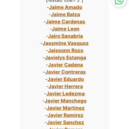
-
Jaime Amado
-
Jaime Balza
-
Jaime Cardenas
-
Jaime Leon
-
Jairo Sanabria
-
Jassmine Vasquez
-
Jaissonn Rozo
-
Javielys Estanga
-
Javier Cadena
-
Javier Contreras
-
Javier Eduardo
-
Javier Herrera
-
Javier Ledezma
-
Javier Manchego
-
Javier Martinez
-
Javier Ramirez
-
Javier Sanchez