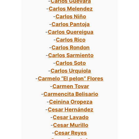
-
Carlos Guevara
-
Carlos Melendez
-
Carlos Niño
-
Carlos Pantoja
-
Carlos Quereigua
-
Carlos Rico
-
Carlos Rondon
-
Carlos Sarmiento
-
Carlos Soto
-
Carlos Urquiola
-
Carmelo “El pelon” Flores
-
Carmen Tovar
-
Carmencita Belisario
-
Ceinina Oropeza
-
Cesar Hernández
-
Cesar Lavado
-
Cesar Murillo
-
Cesar Reyes