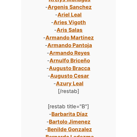
-
Argenis Sanchez
-
Ariel Leal
-
Aries Vigoth
-
Aris Salas
-
Armando Martinez
-
Armando Pantoja
-
Armando Reyes
-
Arnulfo Briceño
-
Augusto Bracca
-
Augusto Cesar
-
Azury Leal
[/restab]
[restab title="B"]
-
Barbarita Díaz
-
Bartolo Jimenez
-
Benilde Gonzalez