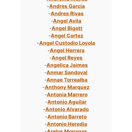
-
Andres Garcia
-
Andres Rivas
-
Angel Avila
-
Angel Bigott
-
Angel Cortez
-
Angel Custodio Loyola
-
Angel Herrera
-
Angel Reyes
-
Angelica Jaimes
-
Anmar Sandoval
-
Annae Torrealba
-
Anthony Marquez
-
Antonia Marrero
-
Antonio Aguilar
-
Antonio Alvarado
-
Antonio Barreto
-
Antonio Heredia
-
Arelys Monagas