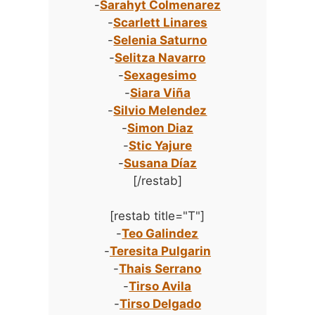
-
Sarahyt Colmenarez
-
Scarlett Linares
-
Selenia Saturno
-
Selitza Navarro
-
Sexagesimo
-
Siara Viña
-
Silvio Melendez
-
Simon Diaz
-
Stic Yajure
-
Susana Díaz
[/restab]
[restab title="T"]
-
Teo Galindez
-
Teresita Pulgarin
-
Thais Serrano
-
Tirso Avila
-
Tirso Delgado