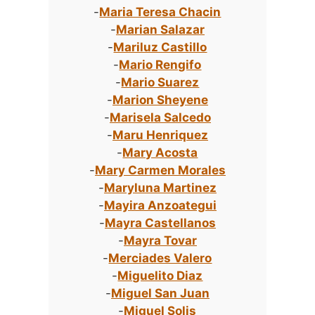
-
Maria Teresa Chacin
-
Marian Salazar
-
Mariluz Castillo
-
Mario Rengifo
-
Mario Suarez
-
Marion Sheyene
-
Marisela Salcedo
-
Maru Henriquez
-
Mary Acosta
-
Mary Carmen Morales
-
Maryluna Martinez
-
Mayira Anzoategui
-
Mayra Castellanos
-
Mayra Tovar
-
Merciades Valero
-
Miguelito Diaz
-
Miguel San Juan
-
Miguel Solis