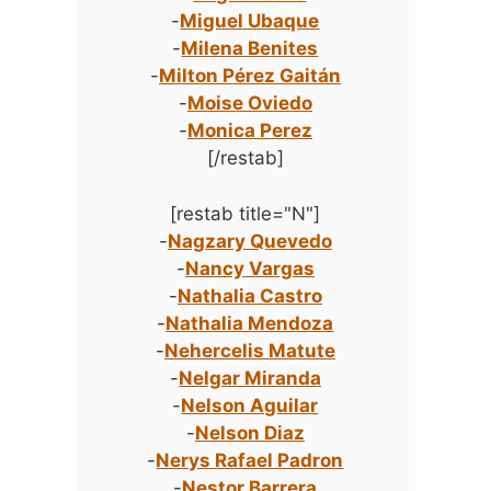
-
Miguel Ubaque
-
Milena Benites
-
Milton Pérez Gaitán
-
Moise Oviedo
-
Monica Perez
[/restab]
[restab title="N"]
-
Nagzary Quevedo
-
Nancy Vargas
-
Nathalia Castro
-
Nathalia Mendoza
-
Nehercelis Matute
-
Nelgar Miranda
-
Nelson Aguilar
-
Nelson Diaz
-
Nerys Rafael Padron
-
Nestor Barrera