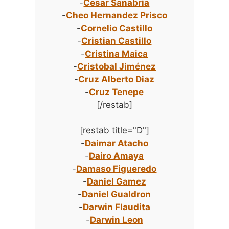
-
Cesar Sanabria
-
Cheo Hernandez Prisco
-
Cornelio Castillo
-
Cristian Castillo
-
Cristina Maica
-
Cristobal Jiménez
-
Cruz Alberto Diaz
-
Cruz Tenepe
[/restab]
[restab title="D"]
-
Daimar Atacho
-
Dairo Amaya
-
Damaso Figueredo
-
Daniel Gamez
-
Daniel Gualdron
-
Darwin Flaudita
-
Darwin Leon