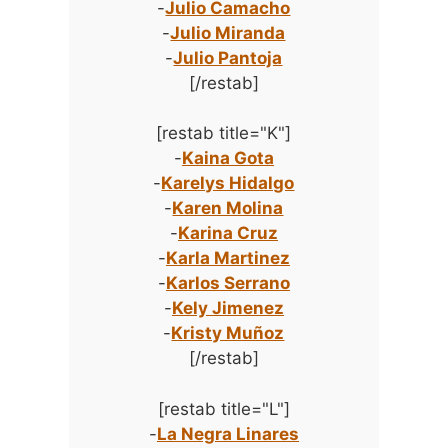
-
Julio Camacho
-
Julio Miranda
-
Julio Pantoja
[/restab]
[restab title="K"]
-
Kaina Gota
-
Karelys Hidalgo
-
Karen Molina
-
Karina Cruz
-
Karla Martinez
-
Karlos Serrano
-
Kely Jimenez
-
Kristy Muñoz
[/restab]
[restab title="L"]
-
La Negra Linares