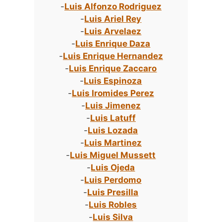
-
Luis Alfonzo Rodriguez
-
Luis Ariel Rey
-
Luis Arvelaez
-
Luis Enrique Daza
-
Luis Enrique Hernandez
-
Luis Enrique Zaccaro
-
Luis Espinoza
-
Luis Iromides Perez
-
Luis Jimenez
-
Luis Latuff
-
Luis Lozada
-
Luis Martinez
-
Luis Miguel Mussett
-
Luis Ojeda
-
Luis Perdomo
-
Luis Presilla
-
Luis Robles
-
Luis Silva