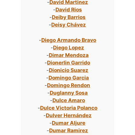
-
David Martinez
-
David Rios
-
Deiby Barrios
-
Deisy Chávez
-
Diego Armando Bravo
-
Diego Lopez
-
Dimar Mendoza
-
Dionerlin Garrido
-
Dionicio Suarez
-
Domingo Garcia
-
Domingo Rendon
-
Duglanny Sosa
-
Dulce Amaro
-
Dulce Victoria Polanco
-
Dulver Hernández
-
Dumar Aljure
-
Dumar Ramirez