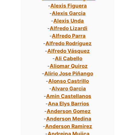
-
Alexis Figuera
-
Alexis Garcia
-
Alexis Unda
-
Alfredo Lizardi
-
Alfredo Parra
-
Alfredo Rodríguez
-
Alfredo Vásquez
-
Ali Cabello
-
Aliomar Quiroz
-
Alirio Jose Piñango
-
Alonso Castrillo
-
Alvaro Garcia
-
Amin Castellanos
-
Ana Elys Barrios
-
Anderson Gomez
-
Anderson Medina
-
Anderson Ramirez
-
Andreina Mujica