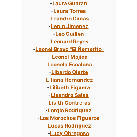
-
Laura Guaran
-
Laura Torres
-
Leandro Dimas
-
Lenin Jimenez
-
Leo Guillen
-
Leonard Reyes
-
Leonel Bravo "El Ñemerito"
-
Leonel Mojica
-
Leonela Escalona
-
Libardo Olarte
-
Liliana Hernandez
-
Lilibeth Figuera
-
Lisandro Salas
-
Lisith Contreras
-
Lorgio Rodriguez
-
Los Morochos Figueroa
-
Lucas Rodriguez
-
Lucy Obregoso