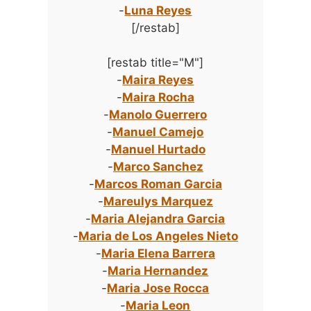
-
Luna Reyes
[/restab]
[restab title="M"]
-
Maira Reyes
-
Maira Rocha
-
Manolo Guerrero
-
Manuel Camejo
-
Manuel Hurtado
-
Marco Sanchez
-
Marcos Roman Garcia
-
Mareulys Marquez
-
Maria Alejandra Garcia
-
Maria de Los Angeles Nieto
-
Maria Elena Barrera
-
Maria Hernandez
-
Maria Jose Rocca
-
Maria Leon