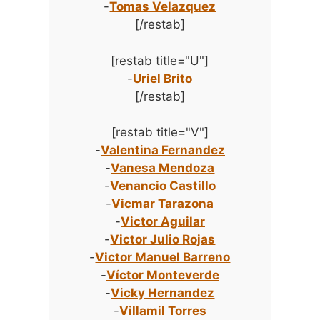
-
Tomas Velazquez
[/restab]
[restab title="U"]
-
Uriel Brito
[/restab]
[restab title="V"]
-
Valentina Fernandez
-
Vanesa Mendoza
-
Venancio Castillo
-
Vicmar Tarazona
-
Victor Aguilar
-
Victor Julio Rojas
-
Victor Manuel Barreno
-
Víctor Monteverde
-
Vicky Hernandez
-
Villamil Torres