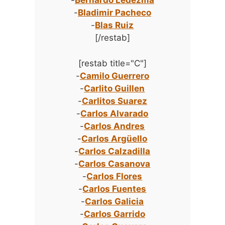
-
Bernardo Ledezma
-
Bladimir Pacheco
-
Blas Ruiz
[/restab]
[restab title="C"]
-
Camilo Guerrero
-
Carlito Guillen
-
Carlitos Suarez
-
Carlos Alvarado
-
Carlos Andres
-
Carlos Argüello
-
Carlos Calzadilla
-
Carlos Casanova
-
Carlos Flores
-
Carlos Fuentes
-
Carlos Galicia
-
Carlos Garrido