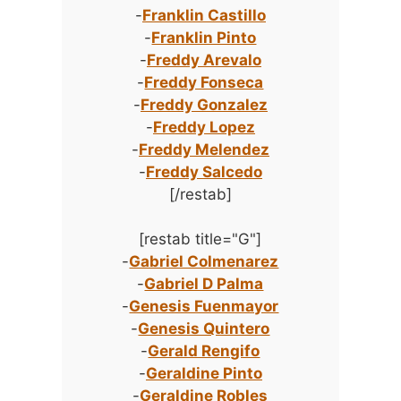
-
Franklin Castillo
-
Franklin Pinto
-
Freddy Arevalo
-
Freddy Fonseca
-
Freddy Gonzalez
-
Freddy Lopez
-
Freddy Melendez
-
Freddy Salcedo
[/restab]
[restab title="G"]
-
Gabriel Colmenarez
-
Gabriel D Palma
-
Genesis Fuenmayor
-
Genesis Quintero
-
Gerald Rengifo
-
Geraldine Pinto
-
Geraldine Robles