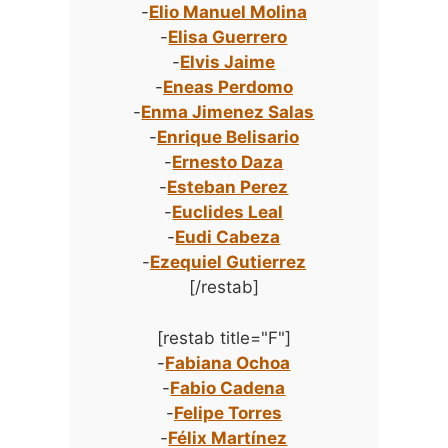
-
Elio Manuel Molina
-
Elisa Guerrero
-
Elvis Jaime
-
Eneas Perdomo
-
Enma Jimenez Salas
-
Enrique Belisario
-
Ernesto Daza
-
Esteban Perez
-
Euclides Leal
-
Eudi Cabeza
-
Ezequiel Gutierrez
[/restab]
[restab title="F"]
-
Fabiana Ochoa
-
Fabio Cadena
-
Felipe Torres
-
Félix Martínez