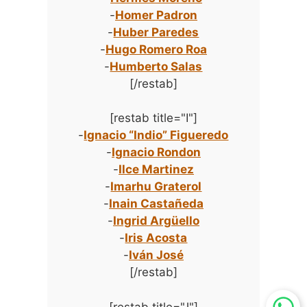
-
Homer Padron
-
Huber Paredes
-
Hugo Romero Roa
-
Humberto Salas
[/restab]
[restab title="I"]
-
Ignacio “Indio” Figueredo
-
Ignacio Rondon
-
Ilce Martinez
-
Imarhu Graterol
-
Inain Castañeda
-
Ingrid Argüello
-
Iris Acosta
-
Iván José
[/restab]
[restab title="J"]