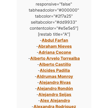
responsive="false"
tabheadcolor="#000000"
tabcolor="#2f7a25"
seltabcolor="#dd9933"
contentcolor="#e5e5e5"]
[restab title="A"]
-
Abdul Farfan
-
Abraham Nieves
-
Adriana Cecone
-
Alberto Arvelo Torrealba
-
Alberto Castillo
-
Alcides Padilla
-
Aldrumas Monroy
-
Alejandro Rivas
-
Alejandro Rondón
-
Alejandro Seijas
-
Alex Alejandro
-
Alexandra Rodriguez