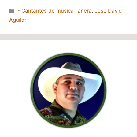
Categorías
- Cantantes de música llanera
,
Jose David
Aguilar