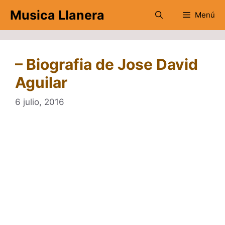
Saltar
Musica Llanera
Menú
al
contenido
– Biografia de Jose David
Aguilar
6 julio, 2016