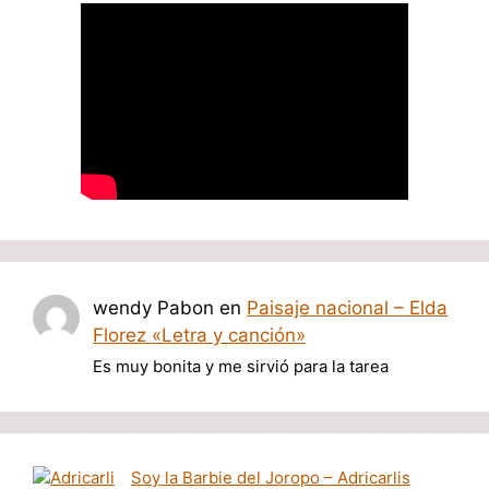
wendy Pabon
en
Paisaje nacional – Elda
Florez «Letra y canción»
Es muy bonita y me sirvió para la tarea
Soy la Barbie del Joropo – Adricarlis