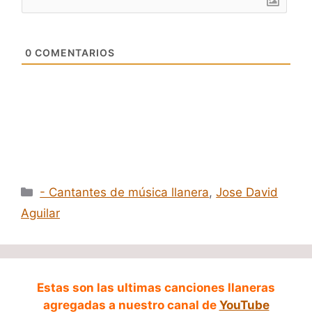
0
COMENTARIOS
Categorías
- Cantantes de música llanera
,
Jose David
Aguilar
Estas son las ultimas canciones llaneras
agregadas a nuestro canal de
YouTube