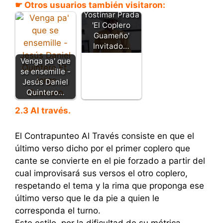
☛ Otros usuarios también visitaron:
Yostimar Prada
'El Coplero
Guameño'
Invitado…
Venga pa' que
se ensemille -
Jesús Daniel
Quintero…
2.3 Al través.
El Contrapunteo Al Través consiste en que el
último verso dicho por el primer coplero que
cante se convierte en el pie forzado a partir del
cual improvisará sus versos el otro coplero,
respetando el tema y la rima que proponga ese
último verso que le da pie a quien le
corresponda el turno.
Este estilo, por la dificultad de su métrica,