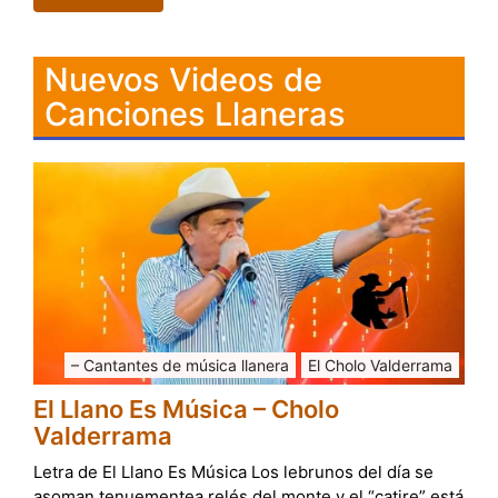
Nuevos Videos de
Canciones Llaneras
– Cantantes de música llanera
El Cholo Valderrama
El Llano Es Música – Cholo
Valderrama
Letra de El Llano Es Música Los lebrunos del día se
asoman tenuementea relés del monte y el “catire” está