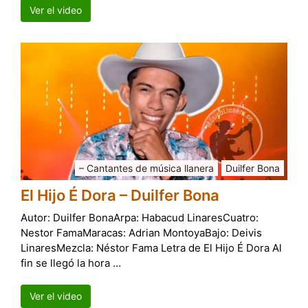
Ver el video
– Cantantes de música llanera
Duilfer Bona
El Hijo É Dora – Duilfer Bona
Autor: Duilfer BonaArpa: Habacud LinaresCuatro:
Nestor FamaMaracas: Adrian MontoyaBajo: Deivis
LinaresMezcla: Néstor Fama Letra de El Hijo É Dora Al
fin se llegó la hora …
Ver el video