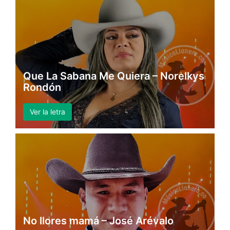
Que La Sabana Me Quiera – Norelkys
Rondón
Ver la letra
No llores mamá – José Arévalo