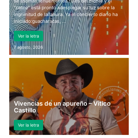
se asoman tenuementea relés del monte y el
“catire” está pronto adesplegar su luz sobre la
ingrimitud de lallanura. Ya el concierto diario ha
iniciado:guacharacas, …
Ver la letra
7 agosto, 2026
Vivencias de un apureño – Vitico
Castillo
Ver la letra