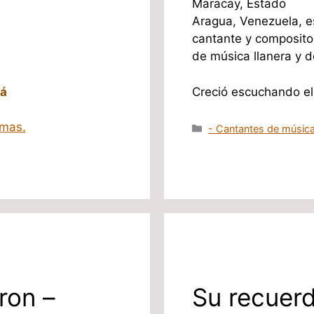
Maracay, Estado
Aragua, Venezuela, e
cantante y composito
de música llanera y de
lá
Creció escuchando e
 mas.
Categorías
- Cantantes de música
ron –
Su recuerd