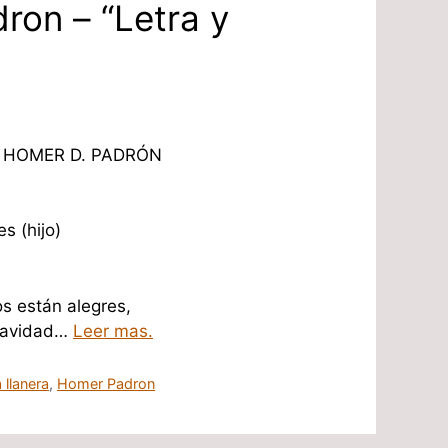
ron – “Letra y
a: HOMER D. PADRÓN
s (hijo)
s están alegres,
 Navidad…
Leer mas.
 llanera
,
Homer Padron