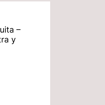
uita –
ra y