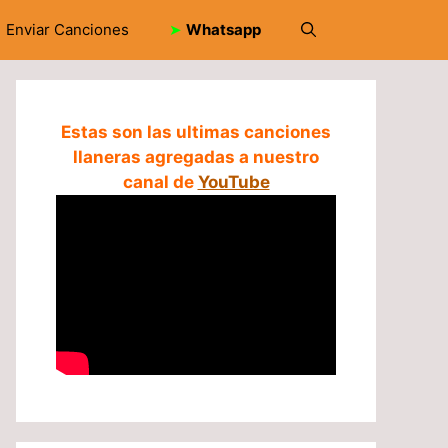
Enviar Canciones
➤
Whatsapp
Estas son las ultimas canciones
llaneras agregadas a nuestro
canal de
YouTube