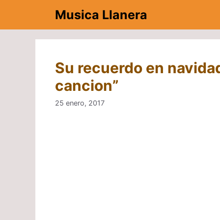
Saltar
Musica Llanera
al
contenido
Su recuerdo en navidad
cancion”
25 enero, 2017