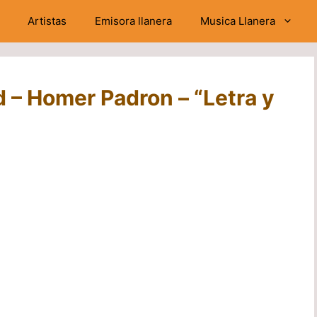
Artistas
Emisora llanera
Musica Llanera
 – Homer Padron – “Letra y