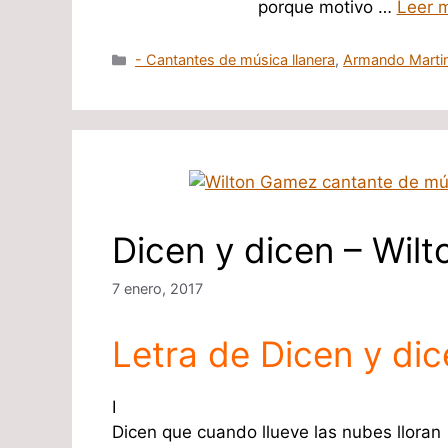
porque motivo …
Leer 
Categorías
- Cantantes de música llanera
,
Armando Marti
Dicen y dicen – Wil
7 enero, 2017
Letra de Dicen y di
I
Dicen que cuando llueve las nubes lloran