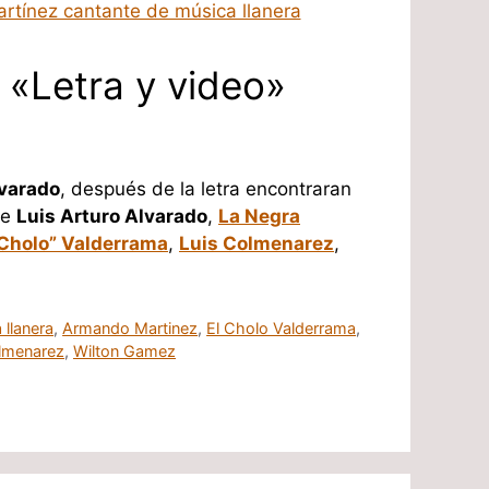
a «Letra y video»
lvarado
, después de la letra encontraran
de
Luis Arturo Alvarado
,
La Negra
 Cholo” Valderrama
,
Luis Colmenarez
,
 llanera
,
Armando Martinez
,
El Cholo Valderrama
,
lmenarez
,
Wilton Gamez