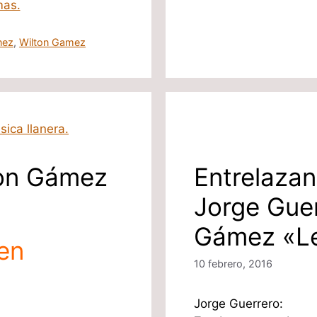
mas.
nez
,
Wilton Gamez
ton Gámez
Entrelaza
Jorge Guer
Gámez «Le
cen
10 febrero, 2016
Jorge Guerrero: