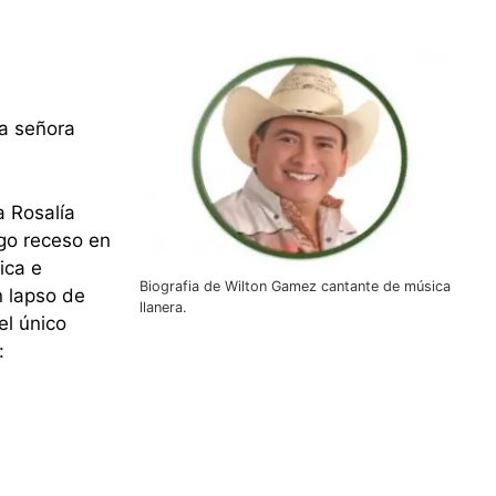
la señora
a Rosalía
rgo receso en
ica e
Biografia de Wilton Gamez cantante de música
n lapso de
llanera.
el único
: