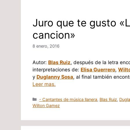
Juro que te gusto «L
cancion»
8 enero, 2016
Autor:
Blas Ruiz
, después de la letra enc
interpretaciones de:
Elisa Guerrero
,
Wilt
y
Duglanny Sosa
, al final también encon
Leer mas.
Categorías
- Cantantes de música llanera
,
Blas Ruiz
,
Dugl
Wilton Gamez