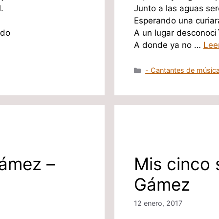
.
Junto a las aguas ser
Esperando una curiara
A un lugar desconoci
ido
A donde ya no …
Lee
Categorías
- Cantantes de música
Gámez –
Mis cinco 
Gámez
12 enero, 2017