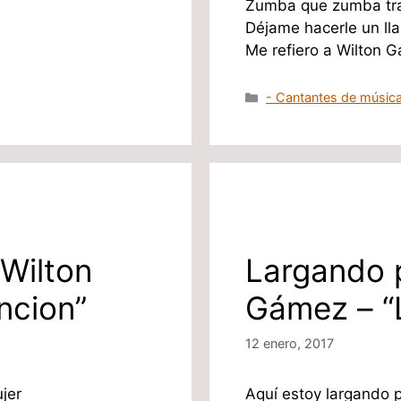
Zumba que zumba tra
Déjame hacerle un lla
Me refiero a Wilton
Categorías
- Cantantes de música
 Wilton
Largando 
ncion”
Gámez – “L
12 enero, 2017
jer
Aquí estoy largando 