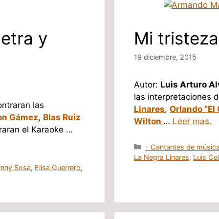
etra y
Mi tristez
19 diciembre, 2015
Autor:
Luis Arturo A
las interpretaciones 
ontraran las
Linares
,
Orlando “El
on Gámez
,
Blas Ruiz
Wilton
…
Leer mas.
traran el Karaoke …
Categorías
- Cantantes de música
La Negra Linares
,
Luis Co
anny Sosa
,
Elisa Guerrero
,