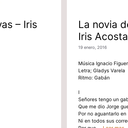
s – Iris
La novia 
Iris Acosta
19 enero, 2016
Música Ignacio Figue
Letra; Gladys Varela
Ritmo: Gabán
I
Señores tengo un ga
Que me dio Jorge gue
Por no aguantarlo en 
Ni en todos sus corr
Por que …
Leer mas.