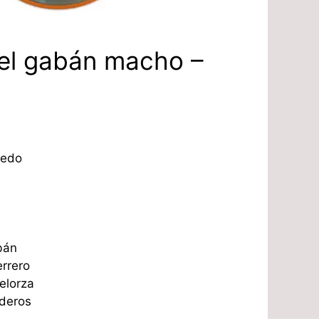
del gabán macho –
redo
bán
rrero
elorza
ederos