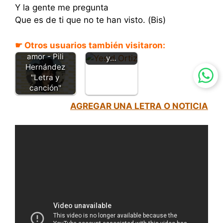
Y la gente me pregunta
Por mi vida y
Que es de ti que no te han visto. (Bis)
mi caballo –
Yesid Ortiz
☛ Otros usuarios también visitaron:
Te necesito
2017 “Letra
amor - Pili
y…
Hernández
"Letra y
canción"
AGREGAR UNA LETRA O NOTICIA