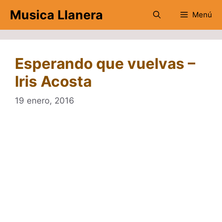
Saltar
Musica Llanera
Menú
al
contenido
Esperando que vuelvas –
Iris Acosta
19 enero, 2016