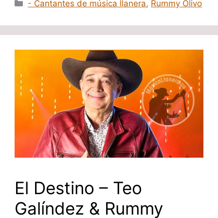
Categorías
- Cantantes de música llanera
,
Rummy Olivo
El Destino – Teo
Galíndez & Rummy