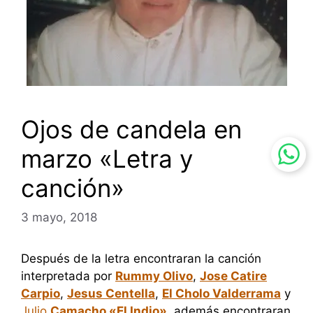
Ojos de candela en
marzo «Letra y
canción»
3 mayo, 2018
Después de la letra encontraran la canción
interpretada por
Rummy Olivo
,
Jose Catire
Carpio
,
Jesus Centella
,
El Cholo Valderrama
y
Julio
Camacho «El Indio»
, además encontraran