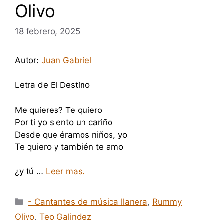
Olivo
18 febrero, 2025
Autor:
Juan Gabriel
Letra de El Destino
Me quieres? Te quiero
Por ti yo siento un cariño
Desde que éramos niños, yo
Te quiero y también te amo
¿y tú …
Leer mas.
Categorías
- Cantantes de música llanera
,
Rummy
Olivo
,
Teo Galindez