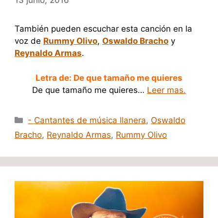
13 junio, 2016
También pueden escuchar esta canción en la
voz de
Rummy Olivo
,
Oswaldo Bracho
y
Reynaldo Armas
.
Letra de: De que tamaño me quieres
De que tamaño me quieres…
Leer mas.
Categorías
- Cantantes de música llanera
,
Oswaldo
Bracho
,
Reynaldo Armas
,
Rummy Olivo