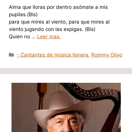
Alma que lloras por dentro asómate a mis
pupilas.(Bis)
para que mires al viento, para que mires al
viento jugando con las espigas. (Bis)
Quien no …
Leer mas.
Categorías
- Cantantes de música llanera
,
Rummy Olivo