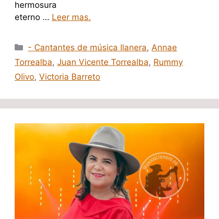
hermosura
eterno …
Leer mas.
Categorías
- Cantantes de música llanera
,
Annae
Torrealba
,
Juan Vicente Torrealba
,
Rummy
Olivo
,
Victoria Barreto