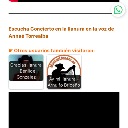
Escucha Concierto en la llanura en la voz de
Annaé Torrealba
☛ Otros usuarios también visitaron:
Gracias llanura
- Benilde
Gonzalez
Ay mi llanura -
Arnulfo Briceño