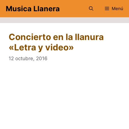
Saltar
Musica Llanera
Menú
al
contenido
Concierto en la llanura
«Letra y video»
12 octubre, 2016