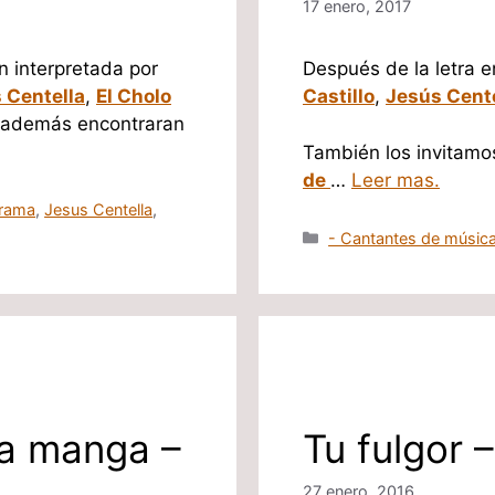
17 enero, 2017
n interpretada por
Después de la letra e
 Centella
,
El Cholo
Castillo
,
Jesús Cente
 además encontraran
También los invitamo
de
…
Leer mas.
rrama
,
Jesus Centella
,
Categorías
- Cantantes de música
la manga –
Tu fulgor 
27 enero, 2016