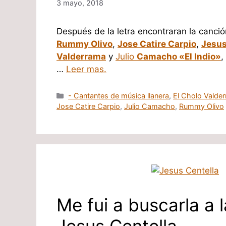
3 mayo, 2018
Después de la letra encontraran la canció
Rummy Olivo
,
Jose Catire Carpio
,
Jesus
Valderrama
y
Julio
Camacho «El Indio»
,
…
Leer mas.
Categorías
- Cantantes de música llanera
,
El Cholo Valde
Jose Catire Carpio
,
Julio Camacho
,
Rummy Olivo
Me fui a buscarla a 
Jesus Centella