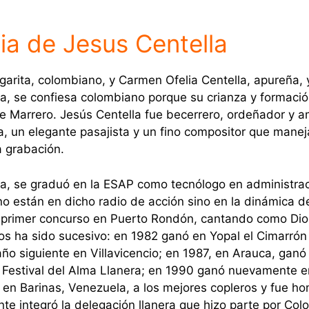
ia de Jesus Centella
garita, colombiano, y Carmen Ofelia Centella, apureña,
la, se confiesa colombiano porque su crianza y formació
de Marrero. Jesús Centella fue becerrero, ordeñador y 
a, un elegante pasajista y un fino compositor que manej
a grabación.
, se graduó en la ESAP como tecnólogo en administra
 están en dicho radio de acción sino en la dinámica del
 primer concurso en Puerto Rondón, cantando como Di
nfos ha sido sucesivo: en 1982 ganó en Yopal el Cimarr
 año siguiente en Villavicencio; en 1987, en Arauca, gan
el Festival del Alma Llanera; en 1990 ganó nuevamente
ó en Barinas, Venezuela, a los mejores copleros y fue 
nte integró la delegación llanera que hizo parte por Col