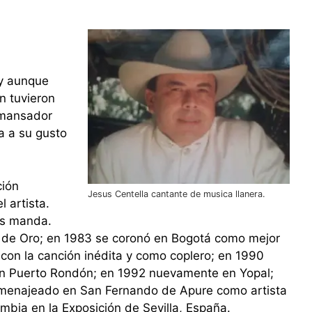
 y aunque
n tuvieron
amansador
a a su gusto
ción
Jesus Centella cantante de musica llanera.
 artista.
os manda.
ón de Oro; en 1983 se coronó en Bogotá como mejor
ó con la canción inédita y como coplero; en 1990
 en Puerto Rondón; en 1992 nuevamente en Yopal;
homenajeado en San Fernando de Apure como artista
ombia en la Exposición de Sevilla, España.