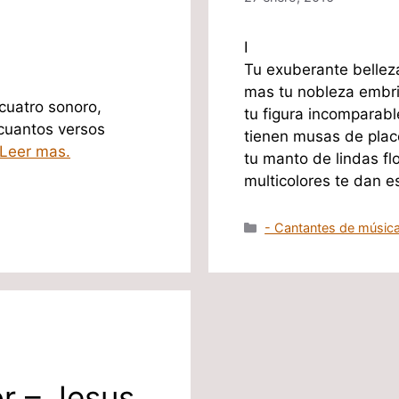
I
Tu exuberante bellez
mas tu nobleza embri
 cuatro sonoro,
tu figura incomparab
 cuantos versos
tienen musas de plac
Leer mas.
tu manto de lindas fl
multicolores te dan 
Categorías
- Cantantes de música
r – Jesus