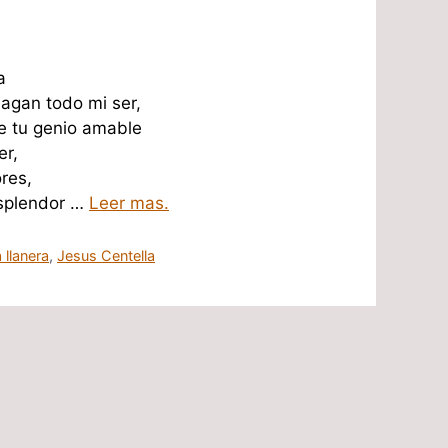
a
agan todo mi ser,
le tu genio amable
er,
ores,
esplendor …
Leer mas.
 llanera
,
Jesus Centella