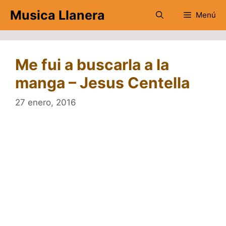
Saltar
Musica Llanera
Menú
al
contenido
Me fui a buscarla a la
manga – Jesus Centella
27 enero, 2016