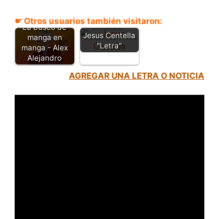
La viuda del
☛ Otros usuarios también visitaron:
coleador -
La busco de
Jesus Centella
manga en
"Letra"
manga - Alex
Alejandro
AGREGAR UNA LETRA O NOTICIA