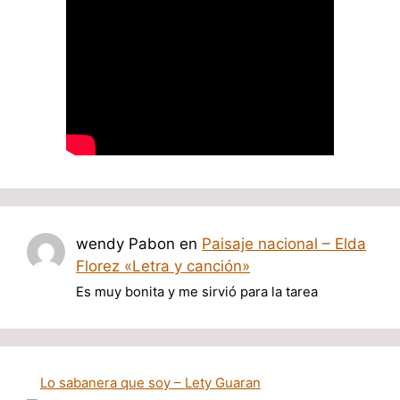
wendy Pabon
en
Paisaje nacional – Elda
Florez «Letra y canción»
Es muy bonita y me sirvió para la tarea
Lo sabanera que soy – Lety Guaran