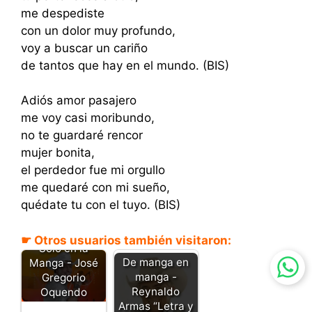
me despediste
con un dolor muy profundo,
voy a buscar un cariño
de tantos que hay en el mundo. (BIS)
Adiós amor pasajero
me voy casi moribundo,
no te guardaré rencor
mujer bonita,
el perdedor fue mi orgullo
me quedaré con mi sueño,
quédate tu con el tuyo. (BIS)
☛ Otros usuarios también visitaron:
Solo en la
De manga en
Manga - José
manga -
Gregorio
Reynaldo
Oquendo
Armas “Letra y