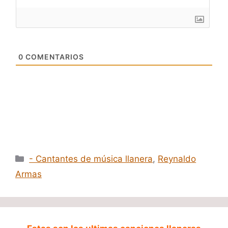
0
COMENTARIOS
Categorías
- Cantantes de música llanera
,
Reynaldo
Armas