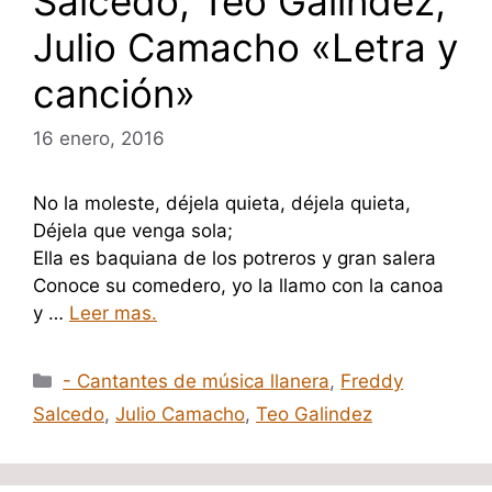
Salcedo, Teo Galindez,
Julio Camacho «Letra y
canción»
16 enero, 2016
No la moleste, déjela quieta, déjela quieta,
Déjela que venga sola;
Ella es baquiana de los potreros y gran salera
Conoce su comedero, yo la llamo con la canoa
y …
Leer mas.
Categorías
- Cantantes de música llanera
,
Freddy
Salcedo
,
Julio Camacho
,
Teo Galindez