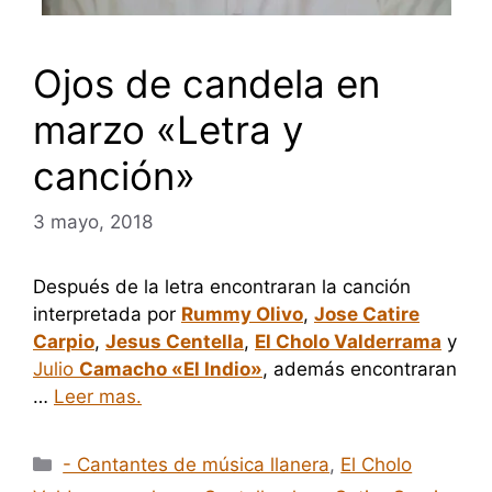
Ojos de candela en
marzo «Letra y
canción»
3 mayo, 2018
Después de la letra encontraran la canción
interpretada por
Rummy Olivo
,
Jose Catire
Carpio
,
Jesus Centella
,
El Cholo Valderrama
y
Julio
Camacho «El Indio»
, además encontraran
…
Leer mas.
Categorías
- Cantantes de música llanera
,
El Cholo