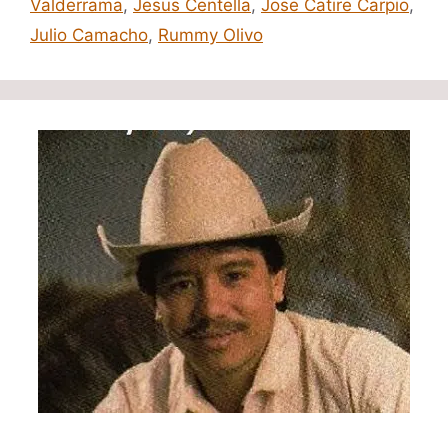
Valderrama
,
Jesus Centella
,
Jose Catire Carpio
,
Julio Camacho
,
Rummy Olivo