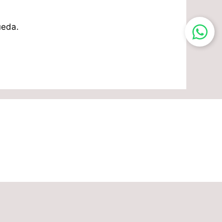
ueda.