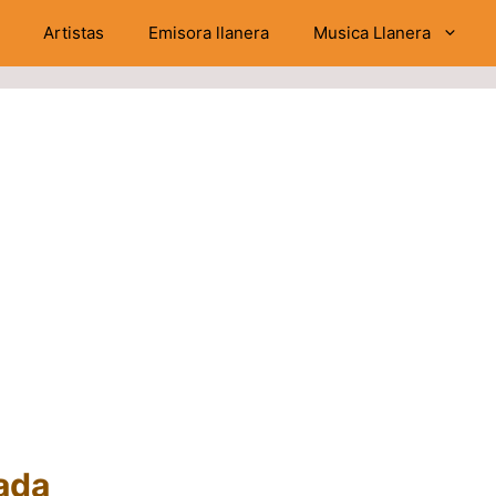
Artistas
Emisora llanera
Musica Llanera
ada