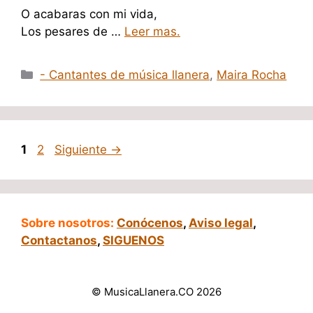
O acabaras con mi vida,
Los pesares de …
Leer mas.
Categorías
- Cantantes de música llanera
,
Maira Rocha
Página
Página
1
2
Siguiente
→
Sobre nosotros:
Conócenos
,
Aviso legal
,
Contactanos
,
SIGUENOS
© MusicaLlanera.CO 2026