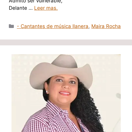
Admito ser vulnerable,
Delante …
Leer mas.
Categorías
- Cantantes de música llanera
,
Maira Rocha