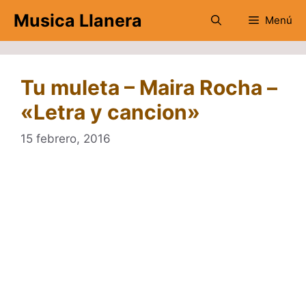
Saltar
Musica Llanera
Menú
al
contenido
Tu muleta – Maira Rocha –
«Letra y cancion»
15 febrero, 2016