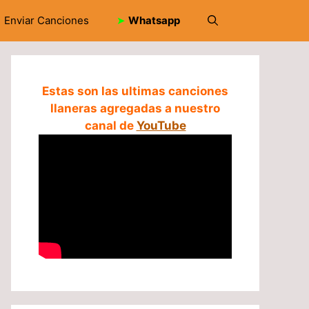
Enviar Canciones
➤
Whatsapp
Estas son las ultimas canciones
llaneras agregadas a nuestro
canal de
YouTube