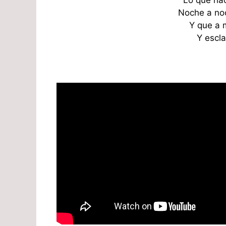
Lo que hac
Noche a noc
Y que a 
Y escla