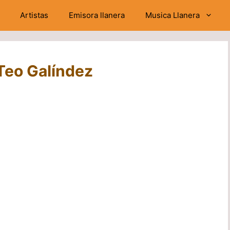
Artistas
Emisora llanera
Musica Llanera
 Teo Galíndez