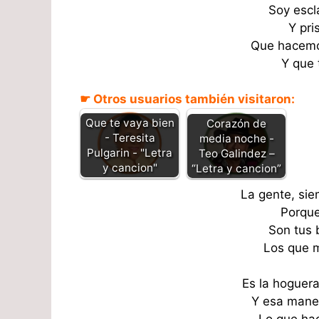
Soy escl
Y pri
Que hacemo
Y que 
☛ Otros usuarios también visitaron:
Que te vaya bien
Corazón de
- Teresita
media noche -
Pulgarin - "Letra
Teo Galindez –
y cancion"
“Letra y cancion”
La gente, sie
Porque 
Son tus 
Los que m
Es la hoguera
Y esa maner