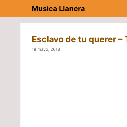
Saltar
Musica Llanera
al
contenido
Esclavo de tu querer –
18 mayo, 2018