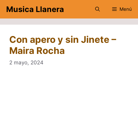
Saltar
Musica Llanera
Menú
al
contenido
Con apero y sin Jinete –
Maira Rocha
2 mayo, 2024