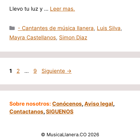
Llevo tu luz y …
Leer mas.
Categorías
- Cantantes de música llanera
,
Luis Silva
,
Mayra Castellanos
,
Simon Diaz
Página
Página
Página
1
2
…
9
Siguiente
→
Sobre nosotros:
Conócenos
,
Aviso legal
,
Contactanos
,
SIGUENOS
© MusicaLlanera.CO 2026