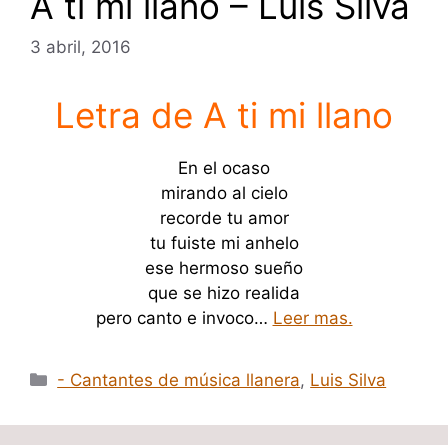
A ti mi llano – Luis Silva
3 abril, 2016
Letra de A ti mi llano
En el ocaso
mirando al cielo
recorde tu amor
tu fuiste mi anhelo
ese hermoso sueño
que se hizo realida
pero canto e invoco…
Leer mas.
Categorías
- Cantantes de música llanera
,
Luis Silva