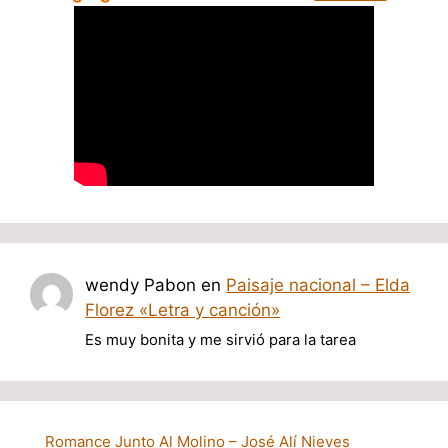
wendy Pabon
en
Paisaje nacional – Elda
Florez «Letra y canción»
Es muy bonita y me sirvió para la tarea
Romance Junto Al Molino – José Alí Nieves