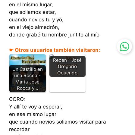
en el mismo lugar,
que soliamos estar,
cuando novios tu y yó,
en el viejo almedrón,
donde grabé tu nombre juntito al mío
☛ Otros usuarios también visitaron:
Recen - José
Gregorio
Un Castillo en
Oquendo
una Rocca -
Maria Jose
Rocca y…
CORO:
Y allí te voy a esperar,
en ese mismo lugar
que cuando novios soliamos visitar para
recordar