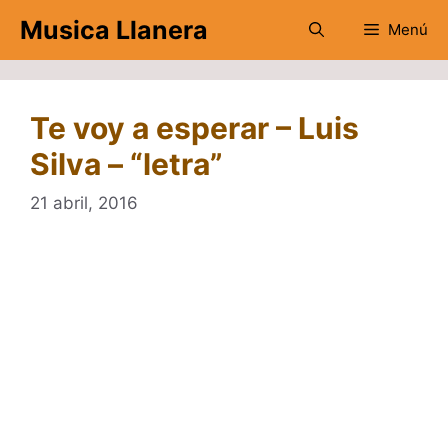
Saltar
Musica Llanera
Menú
al
contenido
Te voy a esperar – Luis
Silva – “letra”
21 abril, 2016